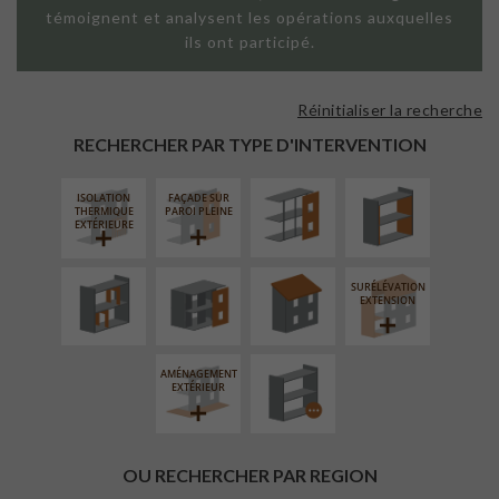
témoignent et analysent les opérations auxquelles
ils ont participé.
Réinitialiser la recherche
FAÇADE SUR
ISOLATION
SUPPORT
THERMIQUE
RECHERCHER PAR TYPE D'INTERVENTION
LINÉAIRE
INTÉRIEURE
ISOLATION
FAÇADE SUR
RÉAMÉNAGEMENT
FERMETURE
RÉFECTION DES
THERMIQUE
PAROI PLEINE
INTÉRIEUR
LOGGIAS
TOITURES
EXTÉRIEURE
SURÉLÉVATION
PROCÉDÉ
EXTENSION
PARTICULIER
AMÉNAGEMENT
EXTÉRIEUR
OU RECHERCHER PAR REGION