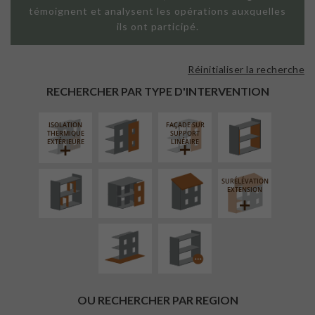
témoignent et analysent les opérations auxquelles
ils ont participé.
Réinitialiser la recherche
FAÇADE SUR
ISOLATION
PAROI PLEINE
THERMIQUE
RECHERCHER PAR TYPE D'INTERVENTION
INTÉRIEURE
ISOLATION
FAÇADE SUR
RÉAMÉNAGEMENT
FERMETURE
RÉFECTION DES
THERMIQUE
SUPPORT
INTÉRIEUR
LOGGIAS
TOITURES
EXTÉRIEURE
LINÉAIRE
SURÉLÉVATION
AMÉNAGEMENT
PROCÉDÉ
EXTENSION
EXTÉRIEUR
PARTICULIER
OU RECHERCHER PAR REGION