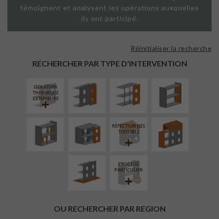
témoignent et analysent les opérations auxquelles
ils ont participé.
Réinitialiser la recherche
FAÇADE SUR
FAÇADE SUR
ISOLATION
PAROI PLEINE
SUPPORT
THERMIQUE
RECHERCHER PAR TYPE D'INTERVENTION
LINÉAIRE
INTÉRIEURE
ISOLATION
RÉAMÉNAGEMENT
FERMETURE
SURÉLÉVATION
THERMIQUE
INTÉRIEUR
LOGGIAS
EXTENSION
EXTÉRIEURE
RÉFECTION DES
AMÉNAGEMENT
TOITURES
EXTÉRIEUR
PROCÉDÉ
PARTICULIER
OU RECHERCHER PAR REGION