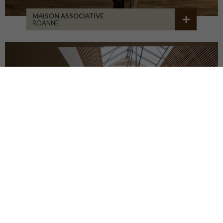
MAISON ASSOCIATIVE
ROANNE
RÉHABILITATION D'ATELIERS
BRIVE-LA-GAILLARDE