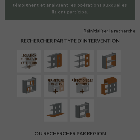
témoignent et analysent les opérations auxquelles
ils ont participé.
Réinitialiser la recherche
FAÇADE SUR
FAÇADE SUR
ISOLATION
PAROI PLEINE
SUPPORT
THERMIQUE
RECHERCHER PAR TYPE D'INTERVENTION
LINÉAIRE
INTÉRIEURE
ISOLATION
RÉAMÉNAGEMENT
SURÉLÉVATION
THERMIQUE
INTÉRIEUR
EXTENSION
EXTÉRIEURE
FERMETURE
RÉFECTION DES
AMÉNAGEMENT
PROCÉDÉ
LOGGIAS
TOITURES
EXTÉRIEUR
PARTICULIER
OU RECHERCHER PAR REGION