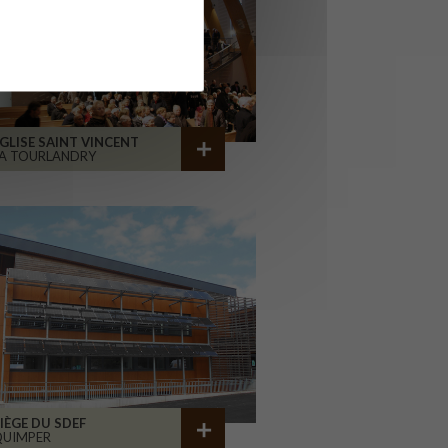
GLISE SAINT VINCENT
A TOURLANDRY
IÈGE DU SDEF
QUIMPER