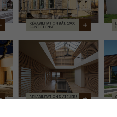
RÉHABILITATION BÂT. 1900
L
SAINT-ETIENNE
L
RÉHABILITATION D'ATELIERS
C
BRIVE-LA-GAILLARDE