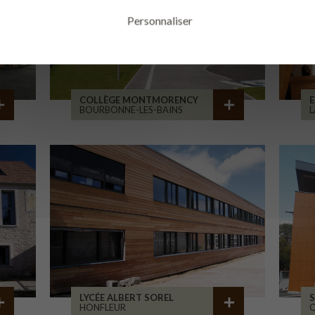
Personnaliser
COLLÈGE MONTMORENCY
E
BOURBONNE-LES-BAINS
L
LYCÉE ALBERT SOREL
S
HONFLEUR