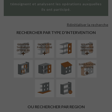
témoignent et analysent les opérations auxquelles
ils ont participé.
Réinitialiser la recherche
FAÇADE SUR
SUPPORT
RECHERCHER PAR TYPE D'INTERVENTION
LINÉAIRE
ISOLATION
FAÇADE SUR
ISOLATION
RÉAMÉNAGEMENT
FERMETURE
RÉFECTION DES
THERMIQUE
PAROI PLEINE
THERMIQUE
INTÉRIEUR
LOGGIAS
TOITURES
EXTÉRIEURE
INTÉRIEURE
SURÉLÉVATION
AMÉNAGEMENT
PROCÉDÉ
EXTENSION
EXTÉRIEUR
PARTICULIER
OU RECHERCHER PAR REGION