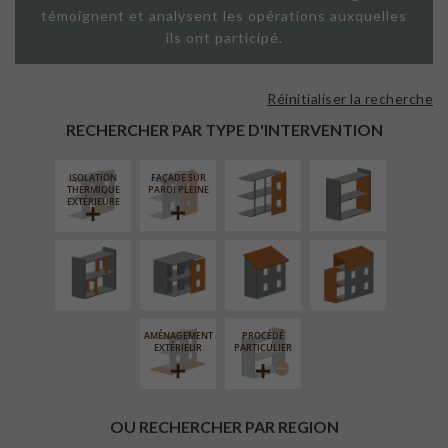
témoignent et analysent les opérations auxquelles
ils ont participé.
Réinitialiser la recherche
FAÇADE SUR
ISOLATION
SUPPORT
THERMIQUE
RECHERCHER PAR TYPE D'INTERVENTION
LINÉAIRE
INTÉRIEURE
ISOLATION
FAÇADE SUR
RÉAMÉNAGEMENT
FERMETURE
RÉFECTION DES
SURÉLÉVATION
THERMIQUE
PAROI PLEINE
INTÉRIEUR
LOGGIAS
TOITURES
EXTENSION
EXTÉRIEURE
AMÉNAGEMENT
PROCÉDÉ
EXTÉRIEUR
PARTICULIER
OU RECHERCHER PAR REGION