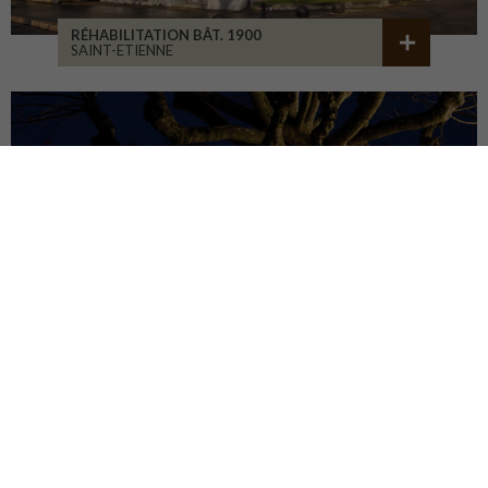
RÉHABILITATION BÂT. 1900
SAINT-ETIENNE
MAISON ASSOCIATIVE
ROANNE