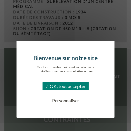
PROGRAMME :
SURÉLÉVATION D'UN CENTRE
MÉDICAL
DATE DE CONSTRUCTION :
1934
DURÉE DES TRAVAUX :
3 MOIS
DATE DE LIVRAISON :
2012
SHON :
CRÉATION DE 450 M² R + 5 (CRÉATION
DU 5ÈME ÉTAGE)
OBJECTIFS
Ce site utilise des cookies et vous donne le
contrôle sur ce que vous souhaitez activer.
REQUALIFIER L’EXTÉRIEUR DU BÂTIMENT
AUGMENTER LE NOMBRE DES
OK, tout accepter
LOGEMENTS, DE CHAMBRES
Personnaliser
CONTRAINTES