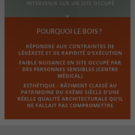
INTERVENIR SUR UN SITE OCCUPÉ
POURQUOI LE BOIS ?
RÉPONDRE AUX CONTRAINTES DE
LÉGÈRETÉ ET DE RAPIDITÉ D’EXÉCUTION
FAIBLE NUISANCE EN SITE OCCUPÉ PAR
DES PERSONNES SENSIBLES (CENTRE
MÉDICAL)
ESTHÉTIQUE : BÂTIMENT CLASSÉ AU
PATRIMOINE DU XXÈME SIÈCLE D’UNE
RÉELLE QUALITÉ ARCHITECTURALE QU’IL
NE FALLAIT PAS COMPROMETTRE