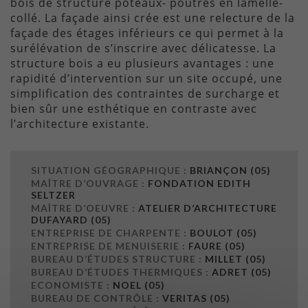
bois de structure poteaux- poutres en lamellé-
collé. La façade ainsi crée est une relecture de la
façade des étages inférieurs ce qui permet à la
surélévation de s’inscrire avec délicatesse. La
structure bois a eu plusieurs avantages : une
rapidité d’intervention sur un site occupé, une
simplification des contraintes de surcharge et
bien sûr une esthétique en contraste avec
l’architecture existante.
SITUATION GÉOGRAPHIQUE :
BRIANÇON (05)
MAÎTRE D’OUVRAGE :
FONDATION EDITH
SELTZER
MAÎTRE D’OEUVRE :
ATELIER D’ARCHITECTURE
DUFAYARD (05)
ENTREPRISE DE CHARPENTE :
BOULOT (05)
ENTREPRISE DE MENUISERIE :
FAURE (05)
BUREAU D’ÉTUDES STRUCTURE :
MILLET (05)
BUREAU D’ÉTUDES THERMIQUES :
ADRET (05)
ECONOMISTE :
NOEL (05)
BUREAU DE CONTRÔLE :
VERITAS (05)