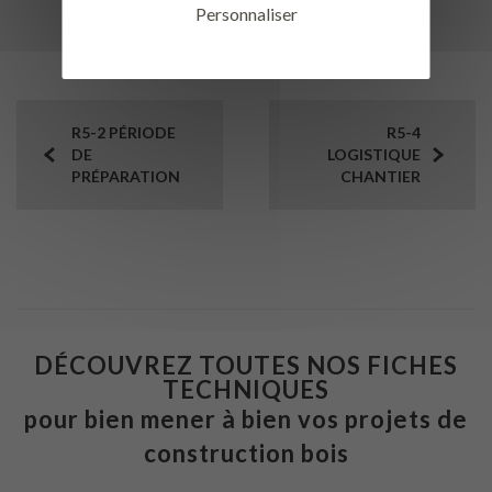
Personnaliser
R5-2 PÉRIODE
R5-4
DE
LOGISTIQUE
PRÉPARATION
CHANTIER
DÉCOUVREZ TOUTES NOS FICHES
TECHNIQUES
pour bien mener à bien vos projets de
construction bois