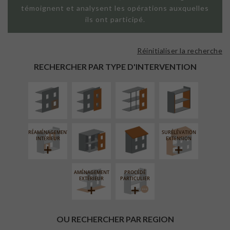
témoignent et analysent les opérations auxquelles
ils ont participé.
Réinitialiser la recherche
ISOLATION
FAÇADE SUR
FAÇADE SUR
ISOLATION
THERMIQUE
PAROI PLEINE
SUPPORT
THERMIQUE
RECHERCHER PAR TYPE D'INTERVENTION
EXTÉRIEURE
LINÉAIRE
INTÉRIEURE
FERMETURE
RÉFECTION DES
LOGGIAS
TOITURES
RÉAMÉNAGEMENT
SURÉLÉVATION
INTÉRIEUR
EXTENSION
AMÉNAGEMENT
PROCÉDÉ
EXTÉRIEUR
PARTICULIER
OU RECHERCHER PAR REGION