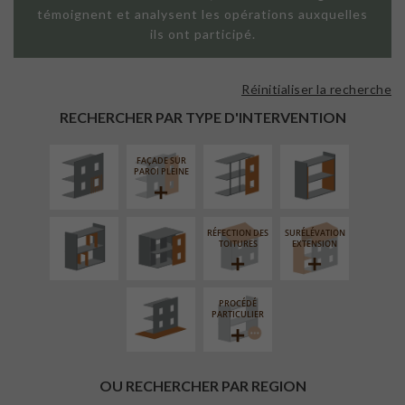
témoignent et analysent les opérations auxquelles
ils ont participé.
Réinitialiser la recherche
ISOLATION
FAÇADE SUR
ISOLATION
THERMIQUE
SUPPORT
THERMIQUE
RECHERCHER PAR TYPE D'INTERVENTION
EXTÉRIEURE
LINÉAIRE
INTÉRIEURE
FAÇADE SUR
RÉAMÉNAGEMENT
FERMETURE
PAROI PLEINE
INTÉRIEUR
LOGGIAS
RÉFECTION DES
SURÉLÉVATION
AMÉNAGEMENT
TOITURES
EXTENSION
EXTÉRIEUR
PROCÉDÉ
PARTICULIER
OU RECHERCHER PAR REGION