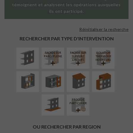
témoignent et analysent les opérations auxquelles
ils ont participé.
Réinitialiser la recherche
ISOLATION
THERMIQUE
RECHERCHER PAR TYPE D'INTERVENTION
EXTÉRIEURE
FAÇADE SUR
FAÇADE SUR
ISOLATION
RÉAMÉNAGEMENT
FERMETURE
RÉFECTION DES
SURÉLÉVATION
PAROI PLEINE
SUPPORT
THERMIQUE
INTÉRIEUR
LOGGIAS
TOITURES
EXTENSION
LINÉAIRE
INTÉRIEURE
AMÉNAGEMENT
EXTÉRIEUR
PROCÉDÉ
PARTICULIER
OU RECHERCHER PAR REGION