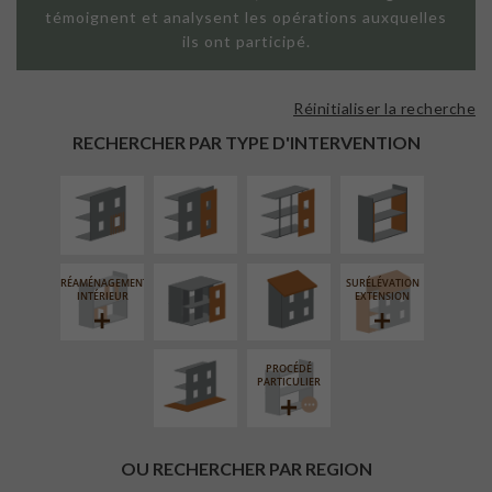
témoignent et analysent les opérations auxquelles
ils ont participé.
Réinitialiser la recherche
ISOLATION
FAÇADE SUR
FAÇADE SUR
ISOLATION
THERMIQUE
PAROI PLEINE
SUPPORT
THERMIQUE
RECHERCHER PAR TYPE D'INTERVENTION
EXTÉRIEURE
LINÉAIRE
INTÉRIEURE
FERMETURE
RÉFECTION DES
LOGGIAS
TOITURES
RÉAMÉNAGEMENT
SURÉLÉVATION
AMÉNAGEMENT
INTÉRIEUR
EXTENSION
EXTÉRIEUR
PROCÉDÉ
PARTICULIER
OU RECHERCHER PAR REGION