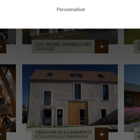
Personnaliser
LOG. JEUNES TRAVAILLEURS
LA BASSEE
B
CRÉATION DE 6 LOGEMENTS
H
FOLLAINVILLE-DENNEMONT