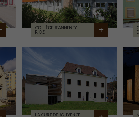
COLLÈGE JEANNENEY
C
RIOZ
D
LA CURE DE JOUVENCE
M
LALHEUE