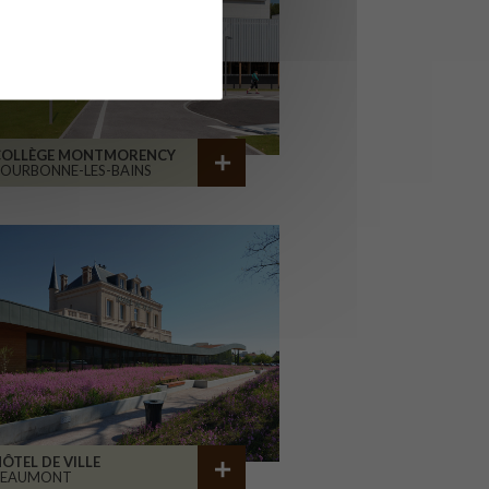
COLLÈGE MONTMORENCY
OURBONNE-LES-BAINS
ÔTEL DE VILLE
BEAUMONT