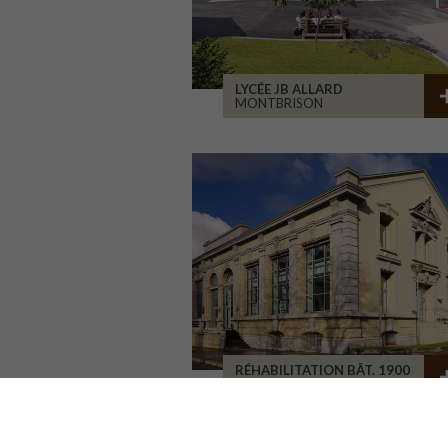
LYCÉE JB ALLARD
MONTBRISON
RÉHABILITATION BÂT. 1900
SAINT-ETIENNE