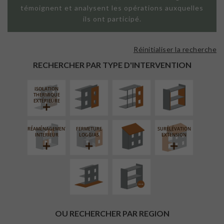
témoignent et analysent les opérations auxquelles
ils ont participé.
Réinitialiser la recherche
FAÇADE SUR
FAÇADE SUR
ISOLATION
PAROI PLEINE
SUPPORT
THERMIQUE
RECHERCHER PAR TYPE D'INTERVENTION
LINÉAIRE
INTÉRIEURE
ISOLATION
RÉFECTION DES
THERMIQUE
TOITURES
EXTÉRIEURE
RÉAMÉNAGEMENT
FERMETURE
SURÉLÉVATION
AMÉNAGEMENT
PROCÉDÉ
INTÉRIEUR
LOGGIAS
EXTENSION
EXTÉRIEUR
PARTICULIER
OU RECHERCHER PAR REGION