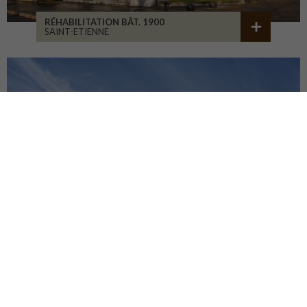
RÉHABILITATION BÂT. 1900
SAINT-ETIENNE
LA CURE DE JOUVENCE
LALHEUE