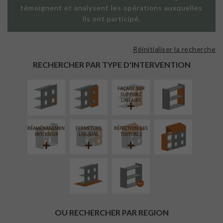
témoignent et analysent les opérations auxquelles
ils ont participé.
Réinitialiser la recherche
ISOLATION
FAÇADE SUR
ISOLATION
THERMIQUE
PAROI PLEINE
THERMIQUE
RECHERCHER PAR TYPE D'INTERVENTION
EXTÉRIEURE
INTÉRIEURE
FAÇADE SUR
SURÉLÉVATION
SUPPORT
EXTENSION
LINÉAIRE
RÉAMÉNAGEMENT
FERMETURE
RÉFECTION DES
AMÉNAGEMENT
PROCÉDÉ
INTÉRIEUR
LOGGIAS
TOITURES
EXTÉRIEUR
PARTICULIER
OU RECHERCHER PAR REGION