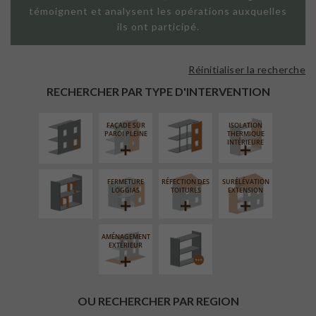
témoignent et analysent les opérations auxquelles
ils ont participé.
Réinitialiser la recherche
ISOLATION
FAÇADE SUR
THERMIQUE
SUPPORT
RECHERCHER PAR TYPE D'INTERVENTION
EXTÉRIEURE
LINÉAIRE
FAÇADE SUR
ISOLATION
RÉAMÉNAGEMENT
PAROI PLEINE
THERMIQUE
INTÉRIEUR
INTÉRIEURE
FERMETURE
RÉFECTION DES
SURÉLÉVATION
PROCÉDÉ
LOGGIAS
TOITURES
EXTENSION
PARTICULIER
AMÉNAGEMENT
EXTÉRIEUR
OU RECHERCHER PAR REGION