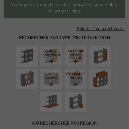
témoignent et analysent les opérations auxquelles
ils ont participé.
Réinitialiser la recherche
ISOLATION
ISOLATION
THERMIQUE
THERMIQUE
RECHERCHER PAR TYPE D'INTERVENTION
EXTÉRIEURE
INTÉRIEURE
FAÇADE SUR
FAÇADE SUR
RÉAMÉNAGEMENT
SURÉLÉVATION
PAROI PLEINE
SUPPORT
INTÉRIEUR
EXTENSION
LINÉAIRE
FERMETURE
RÉFECTION DES
AMÉNAGEMENT
PROCÉDÉ
LOGGIAS
TOITURES
EXTÉRIEUR
PARTICULIER
OU RECHERCHER PAR REGION