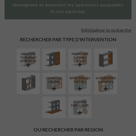
témoignent et analysent les opérations auxquelles
ils ont participé.
Réinitialiser la recherche
FAÇADE SUR
ISOLATION
PAROI PLEINE
THERMIQUE
RECHERCHER PAR TYPE D'INTERVENTION
INTÉRIEURE
ISOLATION
FAÇADE SUR
RÉAMÉNAGEMENT
THERMIQUE
SUPPORT
INTÉRIEUR
EXTÉRIEURE
LINÉAIRE
FERMETURE
RÉFECTION DES
SURÉLÉVATION
AMÉNAGEMENT
LOGGIAS
TOITURES
EXTENSION
EXTÉRIEUR
PROCÉDÉ
PARTICULIER
OU RECHERCHER PAR REGION