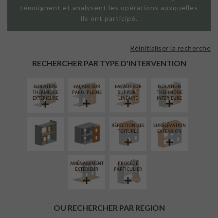
témoignent et analysent les opérations auxquelles
ils ont participé.
Réinitialiser la recherche
RECHERCHER PAR TYPE D'INTERVENTION
ISOLATION
FAÇADE SUR
FAÇADE SUR
ISOLATION
RÉAMÉNAGEMENT
FERMETURE
THERMIQUE
PAROI PLEINE
SUPPORT
THERMIQUE
INTÉRIEUR
LOGGIAS
EXTÉRIEURE
LINÉAIRE
INTÉRIEURE
RÉFECTION DES
SURÉLÉVATION
TOITURES
EXTENSION
AMÉNAGEMENT
PROCÉDÉ
EXTÉRIEUR
PARTICULIER
OU RECHERCHER PAR REGION