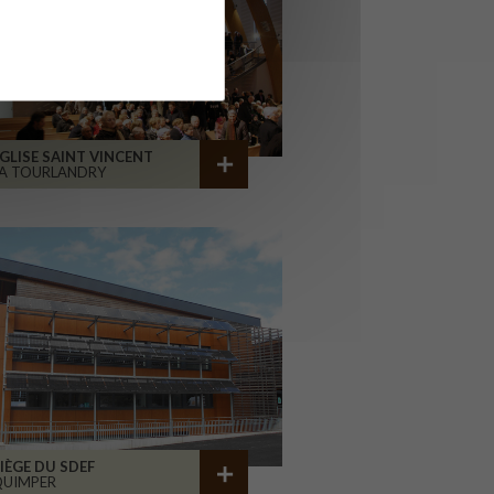
GLISE SAINT VINCENT
A TOURLANDRY
IÈGE DU SDEF
QUIMPER