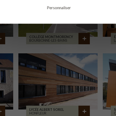
Personnaliser
COLLÈGE MONTMORENCY
E
BOURBONNE-LES-BAINS
L
LYCÉE ALBERT SOREL
S
HONFLEUR