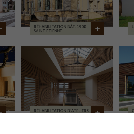
RÉHABILITATION BÂT. 1900
L
SAINT-ETIENNE
L
RÉHABILITATION D'ATELIERS
C
BRIVE-LA-GAILLARDE