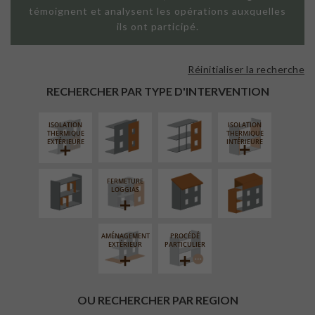
témoignent et analysent les opérations auxquelles
ils ont participé.
Réinitialiser la recherche
FAÇADE SUR
FAÇADE SUR
PAROI PLEINE
SUPPORT
RECHERCHER PAR TYPE D'INTERVENTION
LINÉAIRE
ISOLATION
ISOLATION
RÉAMÉNAGEMENT
RÉFECTION DES
SURÉLÉVATION
THERMIQUE
THERMIQUE
INTÉRIEUR
TOITURES
EXTENSION
EXTÉRIEURE
INTÉRIEURE
FERMETURE
LOGGIAS
AMÉNAGEMENT
PROCÉDÉ
EXTÉRIEUR
PARTICULIER
OU RECHERCHER PAR REGION