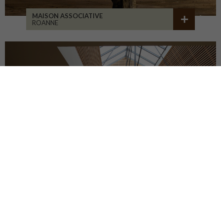
MAISON ASSOCIATIVE
ROANNE
RÉHABILITATION D'ATELIERS
BRIVE-LA-GAILLARDE