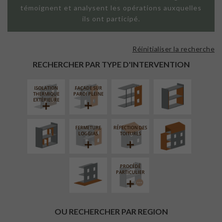
témoignent et analysent les opérations auxquelles
ils ont participé.
Réinitialiser la recherche
FAÇADE SUR
ISOLATION
SUPPORT
THERMIQUE
RECHERCHER PAR TYPE D'INTERVENTION
LINÉAIRE
INTÉRIEURE
ISOLATION
FAÇADE SUR
RÉAMÉNAGEMENT
SURÉLÉVATION
THERMIQUE
PAROI PLEINE
INTÉRIEUR
EXTENSION
EXTÉRIEURE
FERMETURE
RÉFECTION DES
AMÉNAGEMENT
LOGGIAS
TOITURES
EXTÉRIEUR
PROCÉDÉ
PARTICULIER
OU RECHERCHER PAR REGION