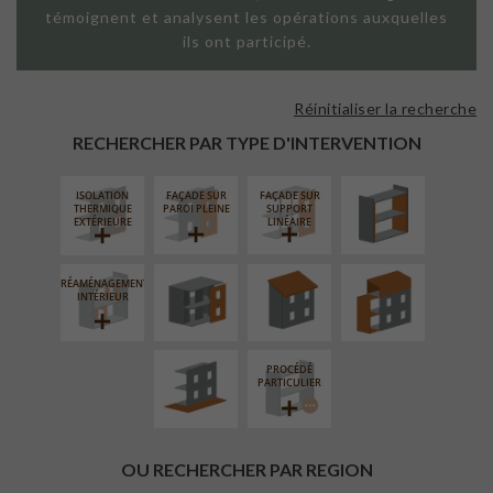
témoignent et analysent les opérations auxquelles
ils ont participé.
Réinitialiser la recherche
ISOLATION
THERMIQUE
RECHERCHER PAR TYPE D'INTERVENTION
INTÉRIEURE
ISOLATION
FAÇADE SUR
FAÇADE SUR
FERMETURE
RÉFECTION DES
SURÉLÉVATION
THERMIQUE
PAROI PLEINE
SUPPORT
LOGGIAS
TOITURES
EXTENSION
EXTÉRIEURE
LINÉAIRE
RÉAMÉNAGEMENT
AMÉNAGEMENT
INTÉRIEUR
EXTÉRIEUR
PROCÉDÉ
PARTICULIER
OU RECHERCHER PAR REGION