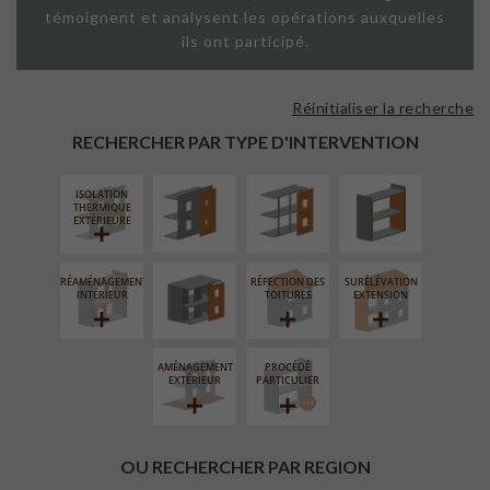
témoignent et analysent les opérations auxquelles
ils ont participé.
Réinitialiser la recherche
FAÇADE SUR
FAÇADE SUR
ISOLATION
PAROI PLEINE
SUPPORT
THERMIQUE
RECHERCHER PAR TYPE D'INTERVENTION
LINÉAIRE
INTÉRIEURE
ISOLATION
FERMETURE
THERMIQUE
LOGGIAS
EXTÉRIEURE
RÉAMÉNAGEMENT
RÉFECTION DES
SURÉLÉVATION
INTÉRIEUR
TOITURES
EXTENSION
AMÉNAGEMENT
PROCÉDÉ
EXTÉRIEUR
PARTICULIER
OU RECHERCHER PAR REGION