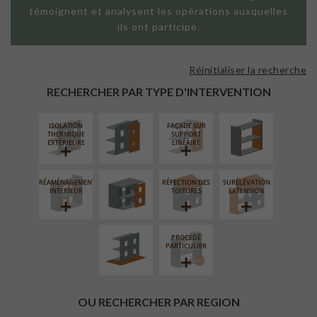
témoignent et analysent les opérations auxquelles
ils ont participé.
Réinitialiser la recherche
FAÇADE SUR
ISOLATION
PAROI PLEINE
THERMIQUE
RECHERCHER PAR TYPE D'INTERVENTION
INTÉRIEURE
ISOLATION
FAÇADE SUR
FERMETURE
THERMIQUE
SUPPORT
LOGGIAS
EXTÉRIEURE
LINÉAIRE
RÉAMÉNAGEMENT
RÉFECTION DES
SURÉLÉVATION
AMÉNAGEMENT
INTÉRIEUR
TOITURES
EXTENSION
EXTÉRIEUR
PROCÉDÉ
PARTICULIER
OU RECHERCHER PAR REGION