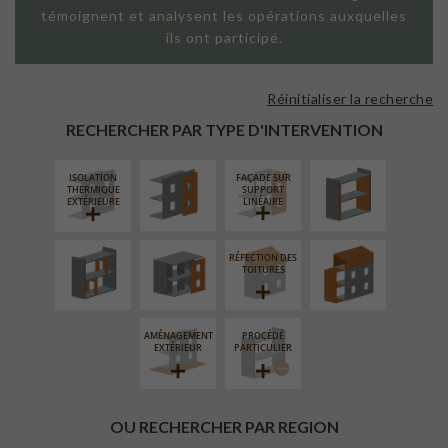
témoignent et analysent les opérations auxquelles
ils ont participé.
Réinitialiser la recherche
FAÇADE SUR
ISOLATION
PAROI PLEINE
THERMIQUE
RECHERCHER PAR TYPE D'INTERVENTION
INTÉRIEURE
ISOLATION
FAÇADE SUR
RÉAMÉNAGEMENT
FERMETURE
SURÉLÉVATION
THERMIQUE
SUPPORT
INTÉRIEUR
LOGGIAS
EXTENSION
EXTÉRIEURE
LINÉAIRE
RÉFECTION DES
TOITURES
AMÉNAGEMENT
PROCÉDÉ
EXTÉRIEUR
PARTICULIER
OU RECHERCHER PAR REGION