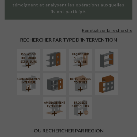
témoignent et analysent les opérations auxquelles
ils ont participé.
Réinitialiser la recherche
FAÇADE SUR
ISOLATION
PAROI PLEINE
THERMIQUE
RECHERCHER PAR TYPE D'INTERVENTION
INTÉRIEURE
ISOLATION
FAÇADE SUR
FERMETURE
SURÉLÉVATION
THERMIQUE
SUPPORT
LOGGIAS
EXTENSION
EXTÉRIEURE
LINÉAIRE
RÉAMÉNAGEMENT
RÉFECTION DES
INTÉRIEUR
TOITURES
AMÉNAGEMENT
PROCÉDÉ
EXTÉRIEUR
PARTICULIER
OU RECHERCHER PAR REGION