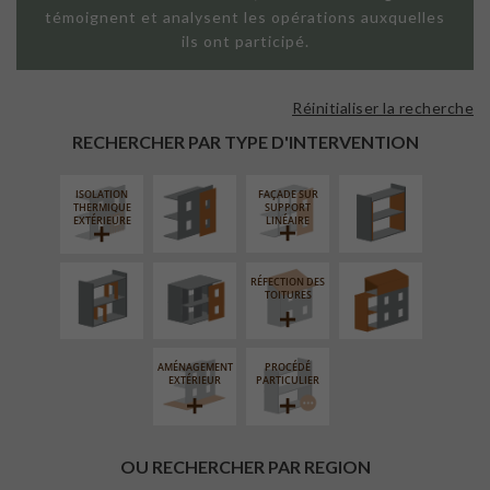
témoignent et analysent les opérations auxquelles
ils ont participé.
Réinitialiser la recherche
FAÇADE SUR
ISOLATION
PAROI PLEINE
THERMIQUE
RECHERCHER PAR TYPE D'INTERVENTION
INTÉRIEURE
ISOLATION
FAÇADE SUR
RÉAMÉNAGEMENT
FERMETURE
SURÉLÉVATION
THERMIQUE
SUPPORT
INTÉRIEUR
LOGGIAS
EXTENSION
EXTÉRIEURE
LINÉAIRE
RÉFECTION DES
TOITURES
AMÉNAGEMENT
PROCÉDÉ
EXTÉRIEUR
PARTICULIER
OU RECHERCHER PAR REGION