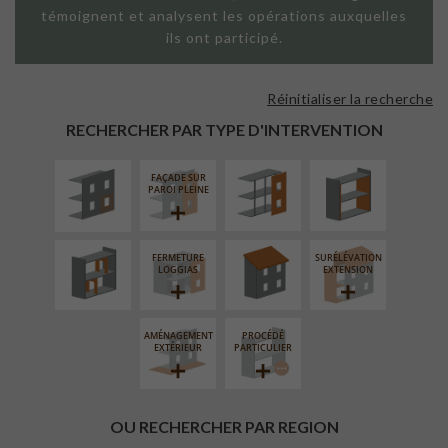
témoignent et analysent les opérations auxquelles
ils ont participé.
Réinitialiser la recherche
ISOLATION
FAÇADE SUR
ISOLATION
THERMIQUE
SUPPORT
THERMIQUE
RECHERCHER PAR TYPE D'INTERVENTION
EXTÉRIEURE
LINÉAIRE
INTÉRIEURE
FAÇADE SUR
RÉAMÉNAGEMENT
RÉFECTION DES
PAROI PLEINE
INTÉRIEUR
TOITURES
FERMETURE
SURÉLÉVATION
LOGGIAS
EXTENSION
AMÉNAGEMENT
PROCÉDÉ
EXTÉRIEUR
PARTICULIER
OU RECHERCHER PAR REGION