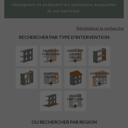
témoignent et analysent les opérations auxquelles
ils ont participé.
Réinitialiser la recherche
ISOLATION
ISOLATION
THERMIQUE
THERMIQUE
RECHERCHER PAR TYPE D'INTERVENTION
EXTÉRIEURE
INTÉRIEURE
FAÇADE SUR
FAÇADE SUR
RÉAMÉNAGEMENT
RÉFECTION DES
PAROI PLEINE
SUPPORT
INTÉRIEUR
TOITURES
LINÉAIRE
FERMETURE
SURÉLÉVATION
AMÉNAGEMENT
LOGGIAS
EXTENSION
EXTÉRIEUR
PROCÉDÉ
PARTICULIER
OU RECHERCHER PAR REGION