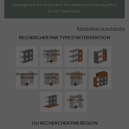
témoignent et analysent les opérations auxquelles
ils ont participé.
Réinitialiser la recherche
ISOLATION
FAÇADE SUR
ISOLATION
THERMIQUE
SUPPORT
THERMIQUE
RECHERCHER PAR TYPE D'INTERVENTION
EXTÉRIEURE
LINÉAIRE
INTÉRIEURE
FAÇADE SUR
SURÉLÉVATION
PAROI PLEINE
EXTENSION
RÉAMÉNAGEMENT
FERMETURE
RÉFECTION DES
AMÉNAGEMENT
INTÉRIEUR
LOGGIAS
TOITURES
EXTÉRIEUR
PROCÉDÉ
PARTICULIER
OU RECHERCHER PAR REGION