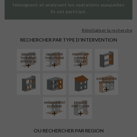
témoignent et analysent les opérations auxquelles
ils ont participé.
Réinitialiser la recherche
ISOLATION
THERMIQUE
RECHERCHER PAR TYPE D'INTERVENTION
INTÉRIEURE
ISOLATION
FAÇADE SUR
FAÇADE SUR
RÉAMÉNAGEMENT
FERMETURE
RÉFECTION DES
THERMIQUE
PAROI PLEINE
SUPPORT
INTÉRIEUR
LOGGIAS
TOITURES
EXTÉRIEURE
LINÉAIRE
SURÉLÉVATION
EXTENSION
AMÉNAGEMENT
PROCÉDÉ
EXTÉRIEUR
PARTICULIER
OU RECHERCHER PAR REGION