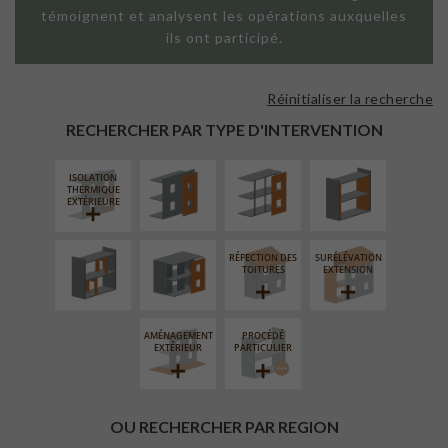
témoignent et analysent les opérations auxquelles
ils ont participé.
Réinitialiser la recherche
FAÇADE SUR
FAÇADE SUR
ISOLATION
PAROI PLEINE
SUPPORT
THERMIQUE
RECHERCHER PAR TYPE D'INTERVENTION
LINÉAIRE
INTÉRIEURE
ISOLATION
RÉAMÉNAGEMENT
FERMETURE
THERMIQUE
INTÉRIEUR
LOGGIAS
EXTÉRIEURE
RÉFECTION DES
SURÉLÉVATION
TOITURES
EXTENSION
AMÉNAGEMENT
PROCÉDÉ
EXTÉRIEUR
PARTICULIER
OU RECHERCHER PAR REGION