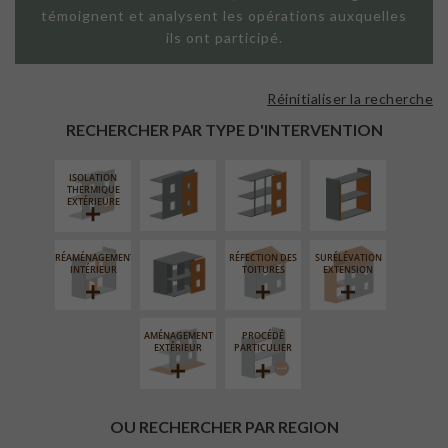
témoignent et analysent les opérations auxquelles
ils ont participé.
Réinitialiser la recherche
FAÇADE SUR
FAÇADE SUR
ISOLATION
PAROI PLEINE
SUPPORT
THERMIQUE
RECHERCHER PAR TYPE D'INTERVENTION
LINÉAIRE
INTÉRIEURE
ISOLATION
FERMETURE
THERMIQUE
LOGGIAS
EXTÉRIEURE
RÉAMÉNAGEMENT
RÉFECTION DES
SURÉLÉVATION
INTÉRIEUR
TOITURES
EXTENSION
AMÉNAGEMENT
PROCÉDÉ
EXTÉRIEUR
PARTICULIER
OU RECHERCHER PAR REGION