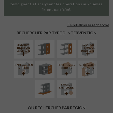
témoignent et analysent les opérations auxquelles
ils ont participé.
Réinitialiser la recherche
FAÇADE SUR
FAÇADE SUR
PAROI PLEINE
SUPPORT
RECHERCHER PAR TYPE D'INTERVENTION
LINÉAIRE
ISOLATION
ISOLATION
FERMETURE
THERMIQUE
THERMIQUE
LOGGIAS
EXTÉRIEURE
INTÉRIEURE
RÉAMÉNAGEMENT
RÉFECTION DES
SURÉLÉVATION
AMÉNAGEMENT
INTÉRIEUR
TOITURES
EXTENSION
EXTÉRIEUR
PROCÉDÉ
PARTICULIER
OU RECHERCHER PAR REGION