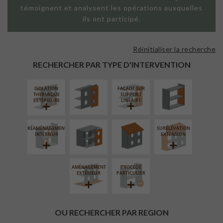
témoignent et analysent les opérations auxquelles
ils ont participé.
Réinitialiser la recherche
FAÇADE SUR
ISOLATION
PAROI PLEINE
THERMIQUE
RECHERCHER PAR TYPE D'INTERVENTION
INTÉRIEURE
ISOLATION
FAÇADE SUR
FERMETURE
RÉFECTION DES
THERMIQUE
SUPPORT
LOGGIAS
TOITURES
EXTÉRIEURE
LINÉAIRE
RÉAMÉNAGEMENT
SURÉLÉVATION
INTÉRIEUR
EXTENSION
AMÉNAGEMENT
PROCÉDÉ
EXTÉRIEUR
PARTICULIER
OU RECHERCHER PAR REGION