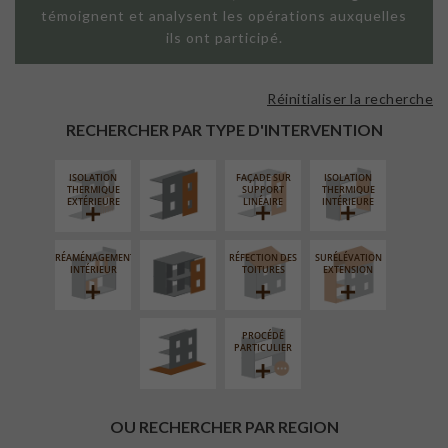
témoignent et analysent les opérations auxquelles
ils ont participé.
Réinitialiser la recherche
FAÇADE SUR
PAROI PLEINE
RECHERCHER PAR TYPE D'INTERVENTION
ISOLATION
FAÇADE SUR
ISOLATION
FERMETURE
THERMIQUE
SUPPORT
THERMIQUE
LOGGIAS
EXTÉRIEURE
LINÉAIRE
INTÉRIEURE
RÉAMÉNAGEMENT
RÉFECTION DES
SURÉLÉVATION
AMÉNAGEMENT
INTÉRIEUR
TOITURES
EXTENSION
EXTÉRIEUR
PROCÉDÉ
PARTICULIER
OU RECHERCHER PAR REGION