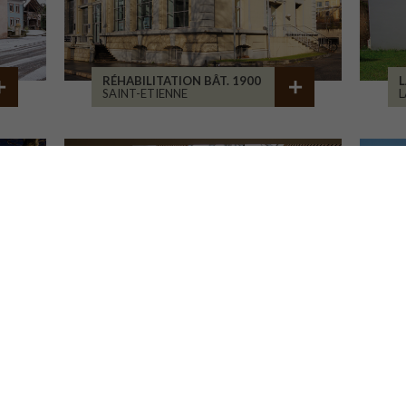
RÉHABILITATION BÂT. 1900
L
SAINT-ETIENNE
L
RÉHABILITATION D'ATELIERS
C
BRIVE-LA-GAILLARDE