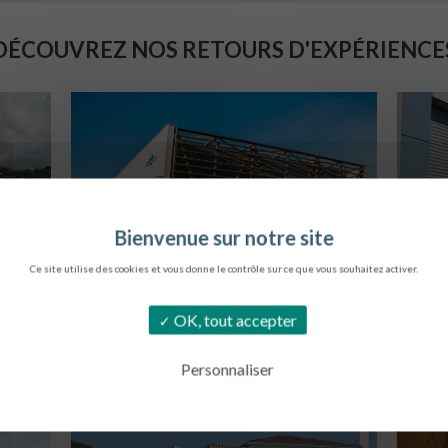
DÉCOUVREZ NOS RETOURS D'EXPÉRIENCE
Ce site utilise des cookies et vous donne le contrôle sur ce que vous souhaitez activer.
SIÈGE DE L’ONF
C
OK, tout accepter
METZ
Personnaliser