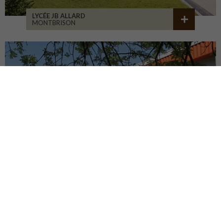
LYCÉE JB ALLARD
MONTBRISON
COLLÈGE JEANNENEY
RIOZ