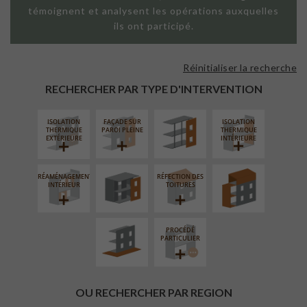
témoignent et analysent les opérations auxquelles
ils ont participé.
Réinitialiser la recherche
FAÇADE SUR
SUPPORT
RECHERCHER PAR TYPE D'INTERVENTION
LINÉAIRE
ISOLATION
FAÇADE SUR
ISOLATION
FERMETURE
SURÉLÉVATION
THERMIQUE
PAROI PLEINE
THERMIQUE
LOGGIAS
EXTENSION
EXTÉRIEURE
INTÉRIEURE
RÉAMÉNAGEMENT
RÉFECTION DES
AMÉNAGEMENT
INTÉRIEUR
TOITURES
EXTÉRIEUR
PROCÉDÉ
PARTICULIER
OU RECHERCHER PAR REGION