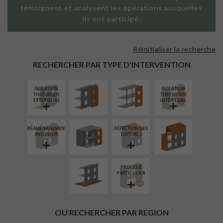
témoignent et analysent les opérations auxquelles
ils ont participé.
Réinitialiser la recherche
FAÇADE SUR
FAÇADE SUR
PAROI PLEINE
SUPPORT
RECHERCHER PAR TYPE D'INTERVENTION
LINÉAIRE
ISOLATION
ISOLATION
FERMETURE
SURÉLÉVATION
THERMIQUE
THERMIQUE
LOGGIAS
EXTENSION
EXTÉRIEURE
INTÉRIEURE
RÉAMÉNAGEMENT
RÉFECTION DES
AMÉNAGEMENT
INTÉRIEUR
TOITURES
EXTÉRIEUR
PROCÉDÉ
PARTICULIER
OU RECHERCHER PAR REGION