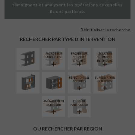
témoignent et analysent les opérations auxquelles
ils ont participé.
Réinitialiser la recherche
ISOLATION
THERMIQUE
RECHERCHER PAR TYPE D'INTERVENTION
EXTÉRIEURE
FAÇADE SUR
FAÇADE SUR
ISOLATION
RÉAMÉNAGEMENT
FERMETURE
PAROI PLEINE
SUPPORT
THERMIQUE
INTÉRIEUR
LOGGIAS
LINÉAIRE
INTÉRIEURE
RÉFECTION DES
SURÉLÉVATION
TOITURES
EXTENSION
AMÉNAGEMENT
PROCÉDÉ
EXTÉRIEUR
PARTICULIER
OU RECHERCHER PAR REGION