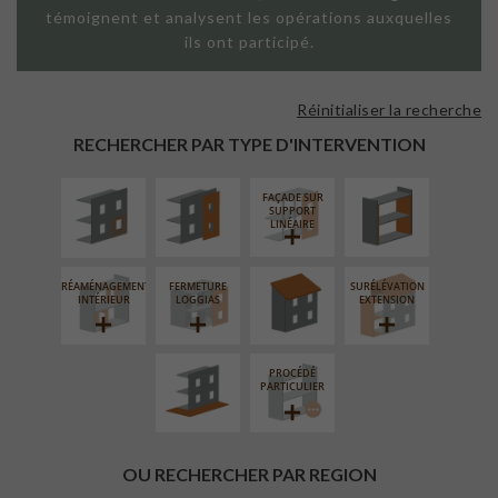
témoignent et analysent les opérations auxquelles
ils ont participé.
Réinitialiser la recherche
ISOLATION
FAÇADE SUR
ISOLATION
THERMIQUE
PAROI PLEINE
THERMIQUE
RECHERCHER PAR TYPE D'INTERVENTION
EXTÉRIEURE
INTÉRIEURE
FAÇADE SUR
RÉFECTION DES
SUPPORT
TOITURES
LINÉAIRE
RÉAMÉNAGEMENT
FERMETURE
SURÉLÉVATION
AMÉNAGEMENT
INTÉRIEUR
LOGGIAS
EXTENSION
EXTÉRIEUR
PROCÉDÉ
PARTICULIER
OU RECHERCHER PAR REGION