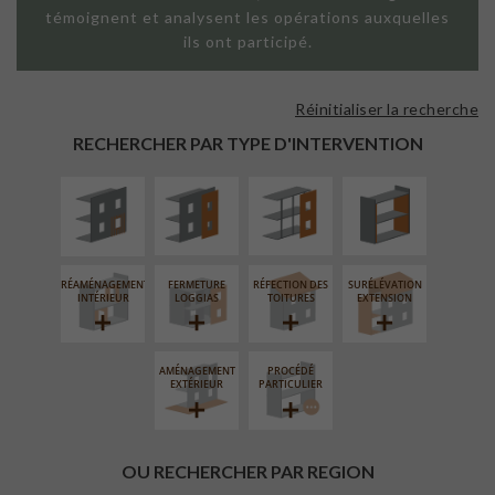
témoignent et analysent les opérations auxquelles
ils ont participé.
Réinitialiser la recherche
ISOLATION
FAÇADE SUR
FAÇADE SUR
ISOLATION
THERMIQUE
PAROI PLEINE
SUPPORT
THERMIQUE
RECHERCHER PAR TYPE D'INTERVENTION
EXTÉRIEURE
LINÉAIRE
INTÉRIEURE
RÉAMÉNAGEMENT
FERMETURE
RÉFECTION DES
SURÉLÉVATION
INTÉRIEUR
LOGGIAS
TOITURES
EXTENSION
AMÉNAGEMENT
PROCÉDÉ
EXTÉRIEUR
PARTICULIER
OU RECHERCHER PAR REGION