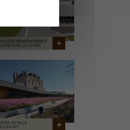
COLLÈGE MONTMORENCY
OURBONNE-LES-BAINS
ÔTEL DE VILLE
BEAUMONT