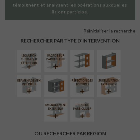
témoignent et analysent les opérations auxquelles
ils ont participé.
Réinitialiser la recherche
FAÇADE SUR
ISOLATION
SUPPORT
THERMIQUE
RECHERCHER PAR TYPE D'INTERVENTION
LINÉAIRE
INTÉRIEURE
ISOLATION
FAÇADE SUR
FERMETURE
THERMIQUE
PAROI PLEINE
LOGGIAS
EXTÉRIEURE
RÉAMÉNAGEMENT
RÉFECTION DES
SURÉLÉVATION
INTÉRIEUR
TOITURES
EXTENSION
AMÉNAGEMENT
PROCÉDÉ
EXTÉRIEUR
PARTICULIER
OU RECHERCHER PAR REGION