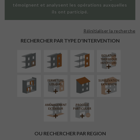
témoignent et analysent les opérations auxquelles
ils ont participé.
Réinitialiser la recherche
ISOLATION
FAÇADE SUR
FAÇADE SUR
THERMIQUE
PAROI PLEINE
SUPPORT
RECHERCHER PAR TYPE D'INTERVENTION
EXTÉRIEURE
LINÉAIRE
ISOLATION
RÉAMÉNAGEMENT
RÉFECTION DES
THERMIQUE
INTÉRIEUR
TOITURES
INTÉRIEURE
FERMETURE
SURÉLÉVATION
LOGGIAS
EXTENSION
AMÉNAGEMENT
PROCÉDÉ
EXTÉRIEUR
PARTICULIER
OU RECHERCHER PAR REGION