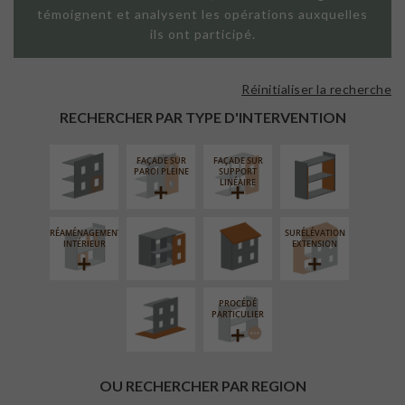
témoignent et analysent les opérations auxquelles
ils ont participé.
Réinitialiser la recherche
ISOLATION
ISOLATION
THERMIQUE
THERMIQUE
RECHERCHER PAR TYPE D'INTERVENTION
EXTÉRIEURE
INTÉRIEURE
FAÇADE SUR
FAÇADE SUR
FERMETURE
RÉFECTION DES
PAROI PLEINE
SUPPORT
LOGGIAS
TOITURES
LINÉAIRE
RÉAMÉNAGEMENT
SURÉLÉVATION
AMÉNAGEMENT
INTÉRIEUR
EXTENSION
EXTÉRIEUR
PROCÉDÉ
PARTICULIER
OU RECHERCHER PAR REGION