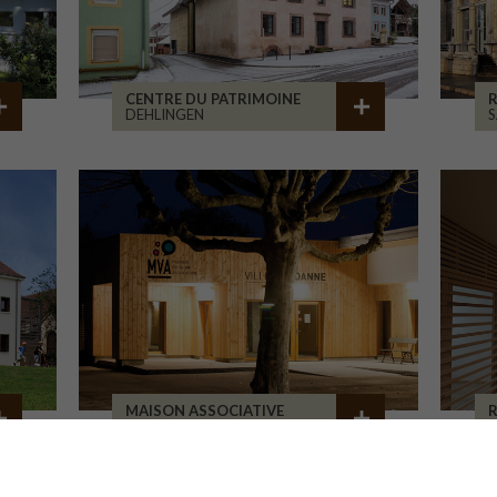
CENTRE DU PATRIMOINE
R
DEHLINGEN
S
MAISON ASSOCIATIVE
R
ROANNE
B