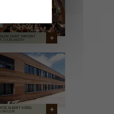
GLISE SAINT VINCENT
A TOURLANDRY
YCÉE ALBERT SOREL
HONFLEUR