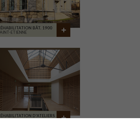
ÉHABILITATION BÂT. 1900
AINT-ETIENNE
ÉHABILITATION D'ATELIERS
RIVE-LA-GAILLARDE