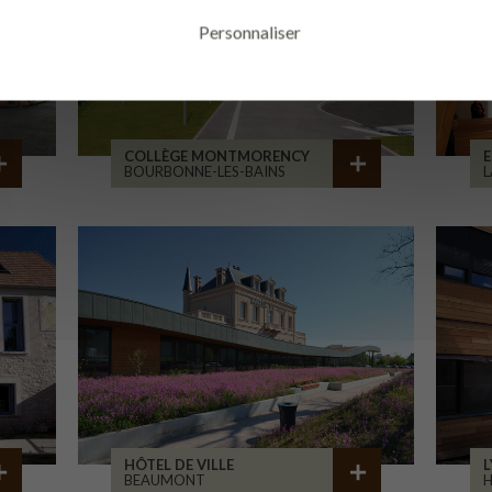
Personnaliser
COLLÈGE MONTMORENCY
E
BOURBONNE-LES-BAINS
L
HÔTEL DE VILLE
L
BEAUMONT