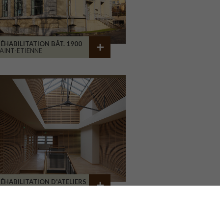
ÉHABILITATION BÂT. 1900
AINT-ETIENNE
ÉHABILITATION D'ATELIERS
RIVE-LA-GAILLARDE