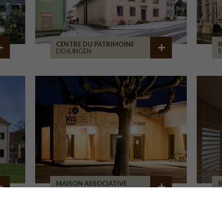
CENTRE DU PATRIMOINE
R
DEHLINGEN
S
MAISON ASSOCIATIVE
R
ROANNE
B