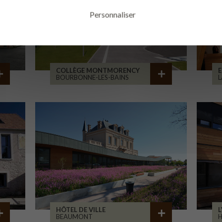
Personnaliser
COLLÈGE MONTMORENCY
E
BOURBONNE-LES-BAINS
L
HÔTEL DE VILLE
L
BEAUMONT