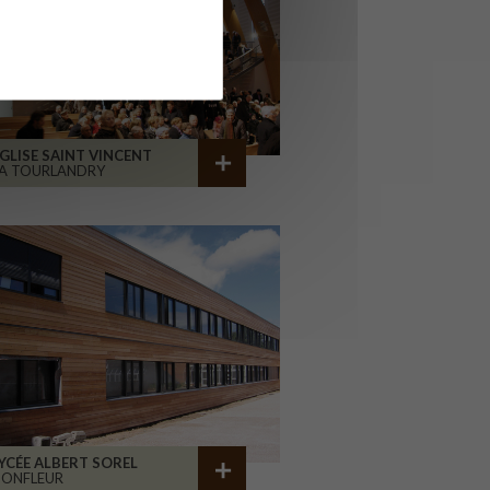
GLISE SAINT VINCENT
A TOURLANDRY
YCÉE ALBERT SOREL
HONFLEUR